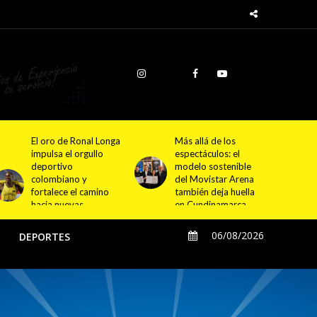
Más allá de los
Morat ampliará sus
espectáculos: el
conciertos con una
modelo sostenible
experiencia inmersiva
del Movistar Arena
que podrán disfrutar
también deja huella
todos visitantes de
en Cundinamarca
Cundinamarca
06/08/2026
O
DEPORTES