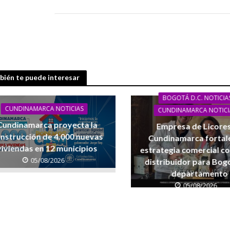
ién te puede interesar
BOGOTÁ D.C. NOTICIA
CUNDINAMARCA NOTICIAS
CUNDINAMARCA NOTICI
Cundinamarca proyecta la
Empresa de Licore
nstrucción de 4.000 nuevas
Cundinamarca fortal
viviendas en 12 municipios
estrategia comercial c
05/08/2026
distribuidor para Bogo
departamento
05/08/2026