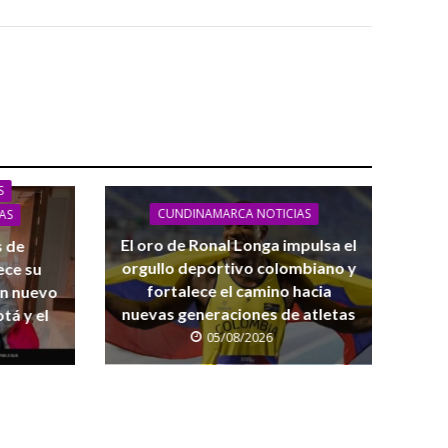
S
CUNDINAMARCA NOTICIAS
AS
El oro de Ronal Longa impulsa el
s de
orgullo deportivo colombiano y
ece su
fortalece el camino hacia
on nuevo
nuevas generaciones de atletas
tá y el
05/08/2026