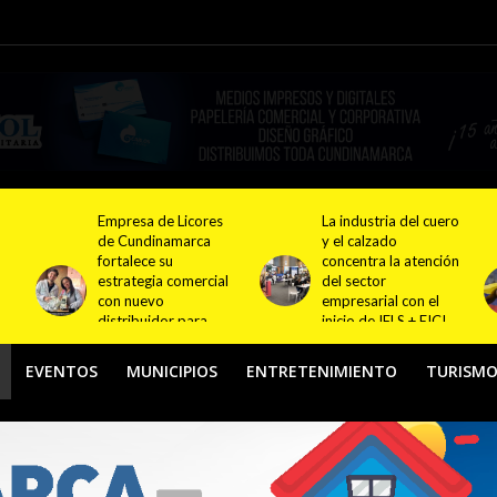
La industria del cuero
El oro de Ronal Longa
y el calzado
impulsa el orgullo
concentra la atención
deportivo
l
del sector
colombiano y
empresarial con el
fortalece el camino
inicio de IFLS + EICI
hacia nuevas
2026
generaciones de
atletas
EVENTOS
MUNICIPIOS
ENTRETENIMIENTO
TURISM