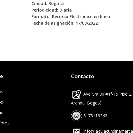
Ciudad: Bogotá
Periodicidad: Diaria
Formato: Recurso Electrónico en línea
Fecha de asignación: 17/03/2022
re
Contácto
as
Ave Cra 30 #1f-15 Piso 2
os
Aranda, Bogotá
mo
3175113242
Fotos
info@laguiacundinamarc