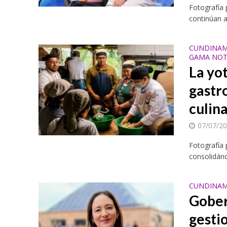
Fotografía 
continúan a
CUNDINAM
GAMA NOT
La yo
gastr
culin
07/07/2
Fotografía 
consolidánd
CUNDINAM
Gober
gesti