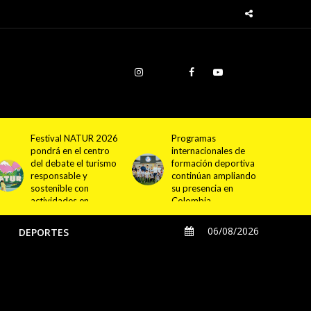
Programas
Cundinamarca
internacionales de
proyecta la
formación deportiva
construcción de
continúan ampliando
4.000 nuevas
su presencia en
viviendas en 12
Colombia
municipios
06/08/2026
O
DEPORTES