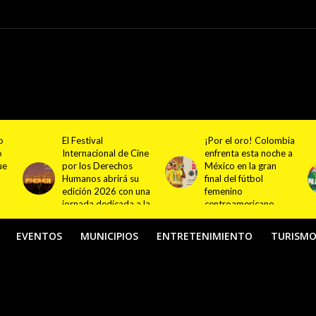
¡Por el oro! Colombia
Festival NATUR 2026
ne
enfrenta esta noche a
pondrá en el centro
México en la gran
del debate el turismo
final del fútbol
responsable y
na
femenino
sostenible con
la
centroamericano
actividades en
Bogotá y Guasca
EVENTOS
MUNICIPIOS
ENTRETENIMIENTO
TURISM