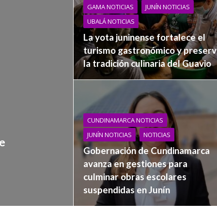
GAMA NOTICIAS
JUNÍN NOTICIAS
UBALÁ NOTICIAS
La yota juninense fortalece el
turismo gastronómico y preser
la tradición culinaria del Guavio
CUNDINAMARCA NOTICIAS
JUNÍN NOTICIAS
NOTICIAS
de
Gobernación de Cundinamarca
avanza en gestiones para
culminar obras escolares
suspendidas en Junín