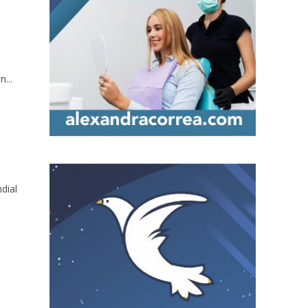
...
ndial