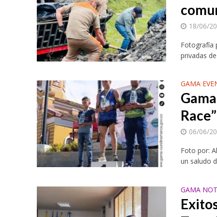
comun
18/06/2
Fotografía
privadas de
GAMA EVE
Gama 
Race”
06/06/2
Foto por: 
un saludo d
GAMA NOT
Exito