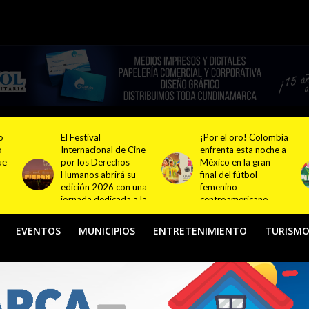
¡Por el oro! Colombia
Festival NATUR 2026
ne
enfrenta esta noche a
pondrá en el centro
México en la gran
del debate el turismo
final del fútbol
responsable y
na
femenino
sostenible con
la
centroamericano
actividades en
Bogotá y Guasca
EVENTOS
MUNICIPIOS
ENTRETENIMIENTO
TURISM