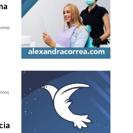
ma
sonas
demos
cia