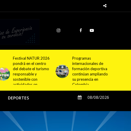
Programas
Cundinamarca
internacionales de
proyecta la
formación deportiva
construcción de
continúan ampliando
4.000 nuevas
su presencia en
viviendas en 12
Colombia
municipios
08/08/2026
O
DEPORTES