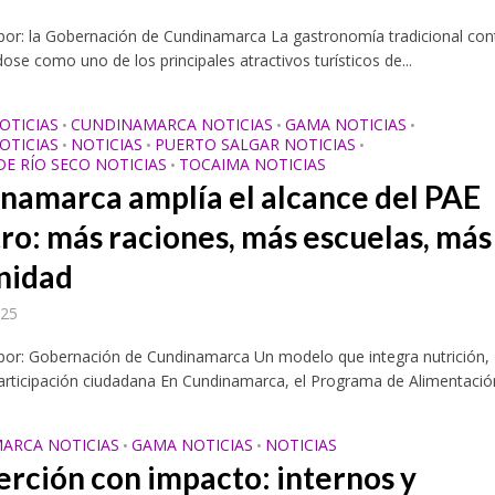
por: la Gobernación de Cundinamarca La gastronomía tradicional con
ose como uno de los principales atractivos turísticos de...
OTICIAS
CUNDINAMARCA NOTICIAS
GAMA NOTICIAS
•
•
•
OTICIAS
NOTICIAS
PUERTO SALGAR NOTICIAS
•
•
•
DE RÍO SECO NOTICIAS
TOCAIMA NOTICIAS
•
namarca amplía el alcance del PAE
ro: más raciones, más escuelas, más
nidad
025
 por: Gobernación de Cundinamarca Un modelo que integra nutrición,
rticipación ciudadana En Cundinamarca, el Programa de Alimentación
ARCA NOTICIAS
GAMA NOTICIAS
NOTICIAS
•
•
erción con impacto: internos y