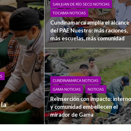
SAN JUAN DE RÍO SECO NOTICIAS
TOCAIMA NOTICIAS
Cundinamarca amplía el alcance
del PAE Nuestro: más raciones,
más escuelas, más comunidad
AS
CUNDINAMARCA NOTICIAS
GAMA NOTICIAS
NOTICIAS
Reinserción con impacto: intern
la
y comunidad embellecen el
mirador de Gama