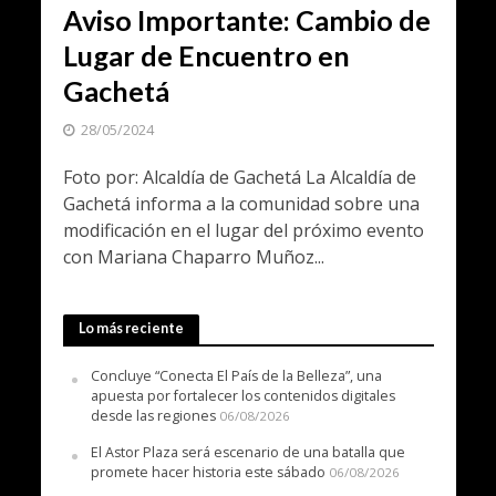
Aviso Importante: Cambio de
Lugar de Encuentro en
Gachetá
28/05/2024
Foto por: Alcaldía de Gachetá La Alcaldía de
Gachetá informa a la comunidad sobre una
modificación en el lugar del próximo evento
con Mariana Chaparro Muñoz...
Lo más reciente
Concluye “Conecta El País de la Belleza”, una
apuesta por fortalecer los contenidos digitales
desde las regiones
06/08/2026
El Astor Plaza será escenario de una batalla que
promete hacer historia este sábado
06/08/2026