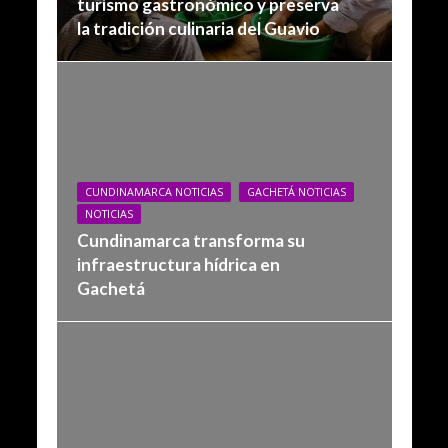
turismo gastronómico y preserva
la tradición culinaria del Guavio
CUNDINAMARCA NOTICIAS
GACHETÁ NOTICIAS
NOTICIAS
Cundinamarca transforma su
infraestructura hídrica en
Gachetá