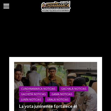
CUNDINAMARCA NOTICIAS
GACHALÁ NOTICIAS
GACHETÁ NOTICIAS
GAMA NOTICIAS
JUNÍN NOTICIAS
UBALÁ NOTICIAS
La yota juninense fortalece el