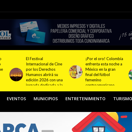
¡Por el oro! Colombia
Festival NATUR 2026
ne
enfrenta esta noche a
pondrá en el centro
México en la gran
del debate el turismo
final del fútbol
responsable y
na
femenino
sostenible con
la
centroamericano
actividades en
Bogotá y Guasca
EVENTOS
MUNICIPIOS
ENTRETENIMIENTO
TURISM