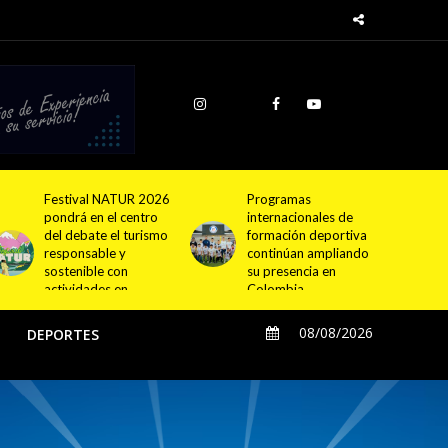
Programas
Cundinamarca
internacionales de
proyecta la
formación deportiva
construcción de
continúan ampliando
4.000 nuevas
su presencia en
viviendas en 12
Colombia
municipios
08/08/2026
O
DEPORTES