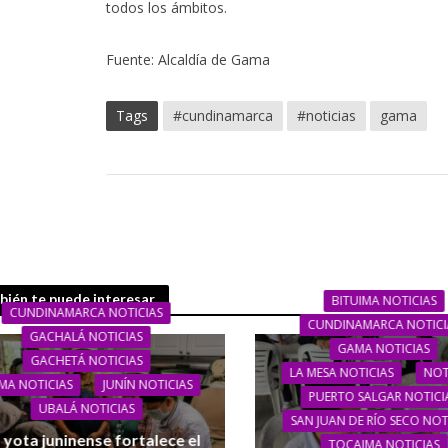
todos los ámbitos.
Fuente: Alcaldía de Gama
Tags
#cundinamarca
#noticias
gama
ién te puede interesar
BITUIMA NOTICIAS
CUNDINAMARCA NOTICIAS
CUNDINAMARCA NOTICI
GACHALÁ NOTICIAS
GAMA NOTICIAS
GACHETÁ NOTICIAS
LA MESA NOTICIAS
NOT
MA NOTICIAS
JUNÍN NOTICIAS
PUERTO SALGAR NOTICI
UBALÁ NOTICIAS
SAN JUAN DE RÍO SECO NOT
 yota juninense fortalece el
TOCAIMA NOTICIAS