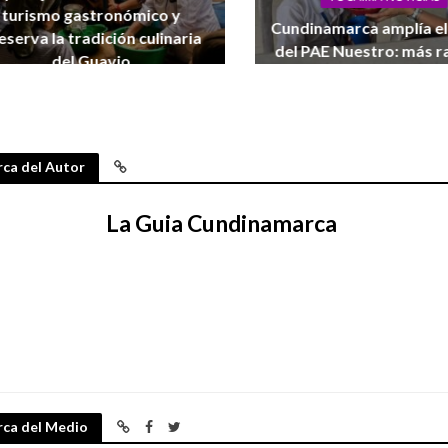
turismo gastronómico y
Cundinamarca amplía el
eserva la tradición culinaria
del PAE Nuestro: más r
del Guavio
más escuelas, más co
07/07/2026
09/09/2025
ca del Autor
La Guia Cundinamarca
rca del Medio