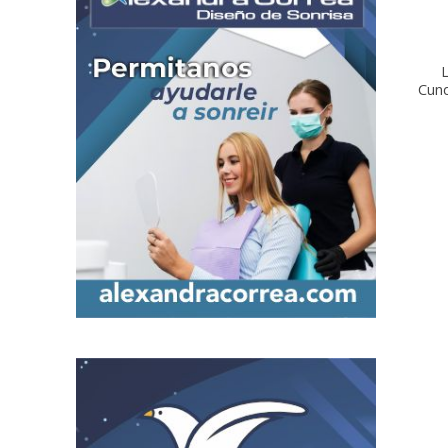
L
Cun