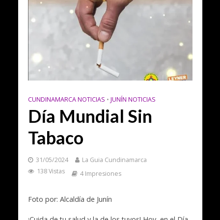
CUNDINAMARCA NOTICIAS
•
JUNÍN NOTICIAS
Día Mundial Sin
Tabaco
31/05/2024
La Guia Cundinamarca
138 Vistas
4 Impresiones
Foto por: Alcaldía de Junín
¡Cuida de tu salud y la de los tuyos! Hoy, en el Día