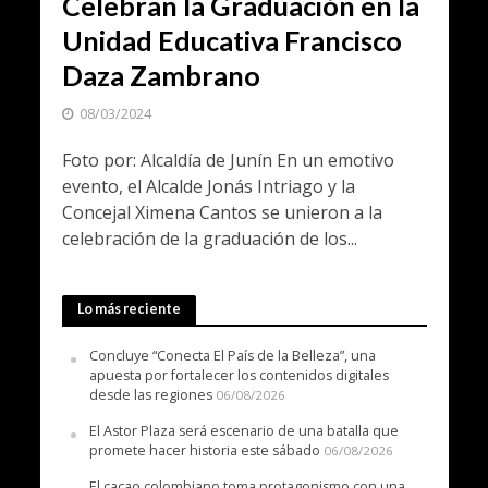
Celebran la Graduación en la
Unidad Educativa Francisco
Daza Zambrano
08/03/2024
Foto por: Alcaldía de Junín En un emotivo
evento, el Alcalde Jonás Intriago y la
Concejal Ximena Cantos se unieron a la
celebración de la graduación de los...
Lo más reciente
Concluye “Conecta El País de la Belleza”, una
apuesta por fortalecer los contenidos digitales
desde las regiones
06/08/2026
El Astor Plaza será escenario de una batalla que
promete hacer historia este sábado
06/08/2026
El cacao colombiano toma protagonismo con una