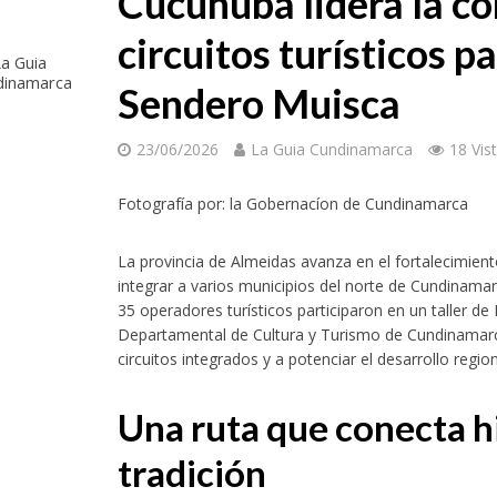
Cucunubá lidera la c
circuitos turísticos p
a Guia
dinamarca
Sendero Muisca
23/06/2026
La Guia Cundinamarca
18 Vis
Fotografía por: la Gobernacíon de Cundinamarca
La provincia de Almeidas avanza en el fortalecimient
integrar a varios municipios del norte de Cundinama
35 operadores turísticos participaron en un taller de
Departamental de Cultura y Turismo de Cundinamarca
circuitos integrados y a potenciar el desarrollo regio
Una ruta que conecta hi
tradición