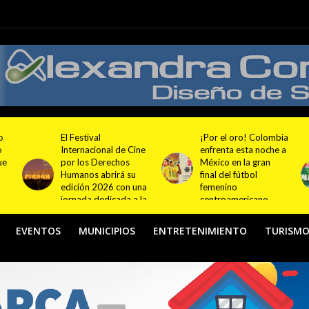
¡Por el oro! Colombia
Festival NATUR 2026
ne
enfrenta esta noche a
pondrá en el centro
México en la gran
del debate el turismo
final del fútbol
responsable y
na
femenino
sostenible con
la
centroamericano
actividades en
Bogotá y Guasca
EVENTOS
MUNICIPIOS
ENTRETENIMIENTO
TURISM