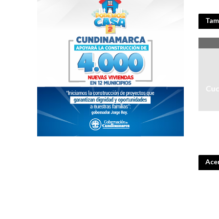
Tamb
Cuc
Acer