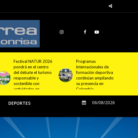
Programas
Cundinamarca
internacionales de
proyecta la
formación deportiva
construcción de
continúan ampliando
4.000 nuevas
su presencia en
viviendas en 12
Colombia
municipios
06/08/2026
O
DEPORTES