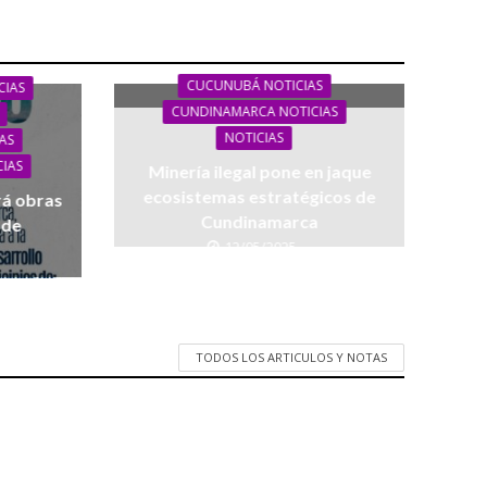
CUCUNUBÁ NOTICIAS
CIAS
CUNDINAMARCA NOTICIAS
NOTICIAS
AS
CIAS
Minería ilegal pone en jaque
ecosistemas estratégicos de
rá obras
Cundinamarca
 de
12/05/2025
TODOS LOS ARTICULOS Y NOTAS