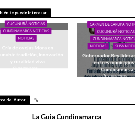
ién te puede interesar
CUCUNUBÁ NOTICIAS
CARMEN DE CARUPA NOTI
CUNDINAMARCA NOTICIAS
CUCUNUBÁ NOTICIAS
NOTICIAS
CUNDINAMARCA NOTICI
NOTICIAS
SUSA NOTI
Cría de ovejas Mora en
unubá: tradición, innovación
Gobernador Rey lidera
y ruralidad viva
en tres municipios
26/06/2025
Cundinamarca
30/05/2025
ca del Autor
La Guia Cundinamarca