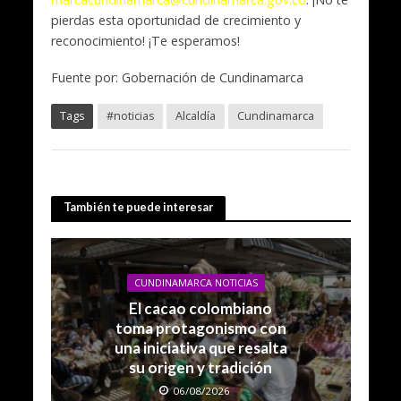
pierdas esta oportunidad de crecimiento y
reconocimiento! ¡Te esperamos!
Fuente por: Gobernación de Cundinamarca
Tags
#noticias
Alcaldía
Cundinamarca
También te puede interesar
CUNDINAMARCA NOTICIAS
El cacao colombiano
toma protagonismo con
una iniciativa que resalta
su origen y tradición
06/08/2026