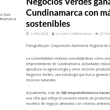
Negocios Verdes gana
Cundinamarca con más
a Guia
dinamarca
sostenibles
12/06/2026
La Guia Cundinamarca
20 Vis
Fotografía por: Corporación Autónoma Regional de
La sostenibilidad continúa consolidándose como un
emprendedores de Cundinamarca. Actividades relaciona
apicultura, la agroecología y otros sectores product
Negocios Verdes, una estrategia que busca generar 
recursos naturales.
Actualmente, más de
580 emprendimientos hacen p
una cifra que refleja el creciente interés de produc
modelos de negocio alineados con criterios ambiental