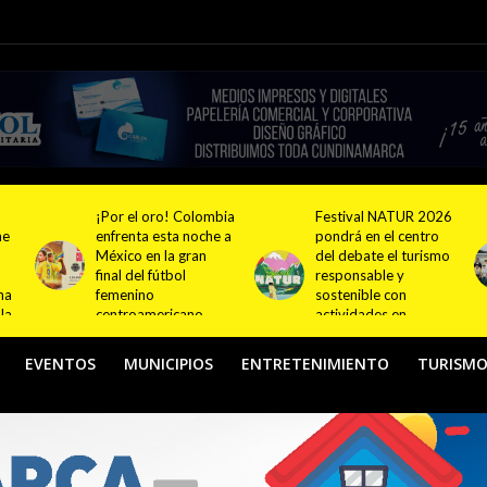
bia
Festival NATUR 2026
Programas
 a
pondrá en el centro
internacionales de
del debate el turismo
formación deportiva
responsable y
continúan ampliando
sostenible con
su presencia en
actividades en
Colombia
Bogotá y Guasca
EVENTOS
MUNICIPIOS
ENTRETENIMIENTO
TURISM