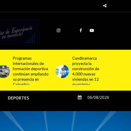
Cundinamarca
Empresa de Licores
proyecta la
de Cundinamarca
construcción de
fortalece su
4.000 nuevas
estrategia comercial
viviendas en 12
con nuevo
municipios
distribuidor para
Bogotá y el
departamento
06/08/2026
O
DEPORTES