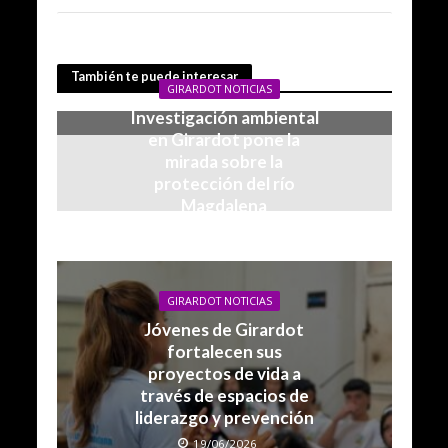
También te puede interesar
GIRARDOT NOTICIAS
Investigación ambiental
en Girardot pone la
mirada sobre la
protección del río
Magdalena
22/06/2026
GIRARDOT NOTICIAS
Jóvenes de Girardot
fortalecen sus
proyectos de vida a
través de espacios de
liderazgo y prevención
19/06/2026