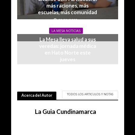
más raciones, más
escuelas, más comunidad
09/09/2025
LA MESA NOTICIAS
La Mesa lleva salud a sus
veredas: jornada médica
en Hato Norte este
jueves
09/07/2025
TODOS LOS ARTICULOS Y NOTAS
Acerca del Autor
La Guia Cundinamarca