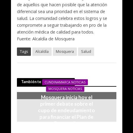
de aquellos que hacen posible que la atención
diferencial sea una prioridad en el sistema de
salud. La comunidad celebra estos logros y se
compromete a seguir trabajando en pro de la
atención médica de calidad para todos.
Fuente: Alcaldía de Mosquera
Tags
Alcaldía
Mosquera
Salud
También te puede interesar
CUNDINAMARCA NOTICIAS
MOSQUERA NOTICIAS
Mosquera inicia hoy el
primer debate sobre el
cupo de endeudamiento
para financiar el Plan de
Desarrollo
31/07/2026