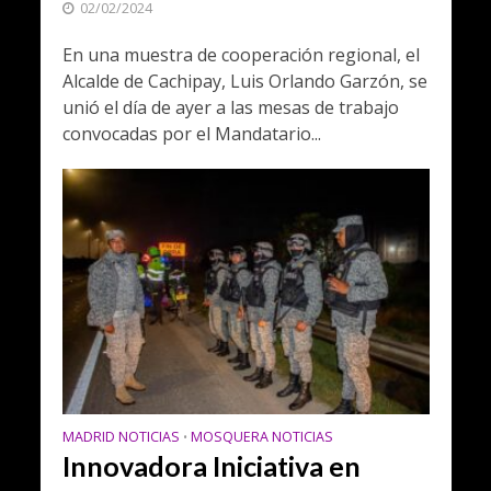
02/02/2024
En una muestra de cooperación regional, el
Alcalde de Cachipay, Luis Orlando Garzón, se
unió el día de ayer a las mesas de trabajo
convocadas por el Mandatario...
MADRID NOTICIAS
MOSQUERA NOTICIAS
•
Innovadora Iniciativa en