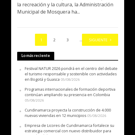
la recreación y la cultura, la Administración
Municipal de Mosquera ha...
1
2
3
…
SIGUIENTE
5
Lo más reciente
Festival NATUR 2026 pondrá en el centro del debate
el turismo responsable y sostenible con actividades
en Bogotá y Guasca
05/08/2026
Programas internacionales de formación deportiva
continúan ampliando su presencia en Colombia
05/08/2026
Cundinamarca proyecta la construcción de 4.000
nuevas viviendas en 12 municipios
05/08/2026
Empresa de Licores de Cundinamarca fortalece su
estrategia comercial con nuevo distribuidor para