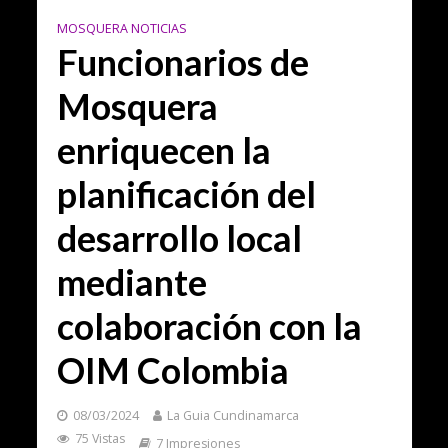
MOSQUERA NOTICIAS
Funcionarios de
Mosquera
enriquecen la
planificación del
desarrollo local
mediante
colaboración con la
OIM Colombia
08/03/2024
La Guia Cundinamarca
75 Vistas
7 Impresiones