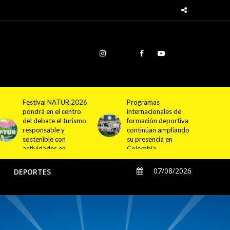
Programas
Cundinamarca
internacionales de
proyecta la
formación deportiva
construcción de
continúan ampliando
4.000 nuevas
su presencia en
viviendas en 12
Colombia
municipios
07/08/2026
O
DEPORTES