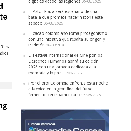
digitales desde las regiones
06/08/2026
d
El Astor Plaza será escenario de una
nte
batalla que promete hacer historia este
sábado
06/08/2026
El cacao colombiano toma protagonismo
con una iniciativa que resalta su origen y
tradición
06/08/2026
R) ha
ndios
El Festival Internacional de Cine por los
Derechos Humanos abrirá su edición
2026 con una jornada dedicada a la
memoria y la paz
06/08/2026
¡Por el oro! Colombia enfrenta esta noche
a México en la gran final del fútbol
femenino centroamericano
06/08/2026
ng