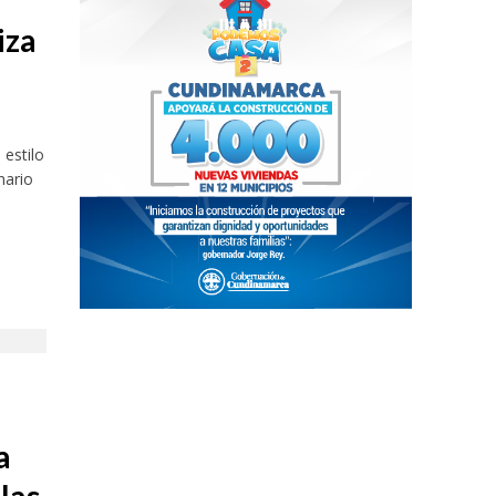
iza
 estilo
nario
a