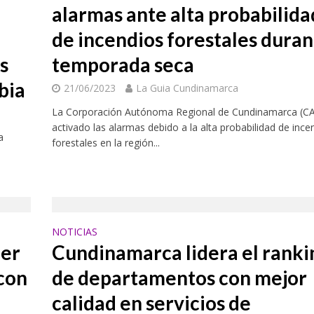
alarmas ante alta probabilida
de incendios forestales dura
s
temporada seca
bia
21/06/2023
La Guia Cundinamarca
La Corporación Autónoma Regional de Cundinamarca (CA
activado las alarmas debido a la alta probabilidad de ince
a
forestales en la región...
NOTICIAS
mer
Cundinamarca lidera el ranki
con
de departamentos con mejor
calidad en servicios de