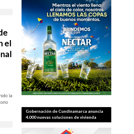
 de
 el
onal
nido la
torio
Gobernación de Cundinamarca anuncia
4.000 nuevas soluciones de vivienda