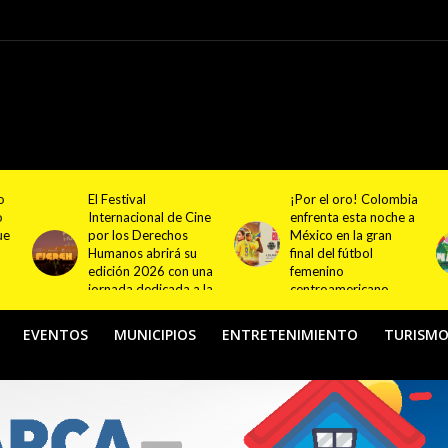
¡Por el oro! Colombia
Festival NATUR 2026
ne
enfrenta esta noche a
pondrá en el centro
México en la gran
del debate el turismo
final del fútbol
responsable y
na
femenino
sostenible con
la
centroamericano
actividades en
Bogotá y Guasca
EVENTOS
MUNICIPIOS
ENTRETENIMIENTO
TURISM