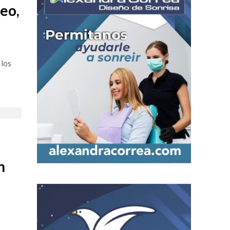
seo,
 los
n