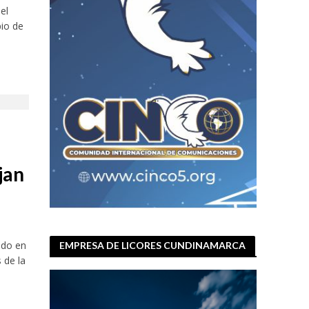
el
pio de
jan
ndo en
EMPRESA DE LICORES CUNDINAMARCA
 de la