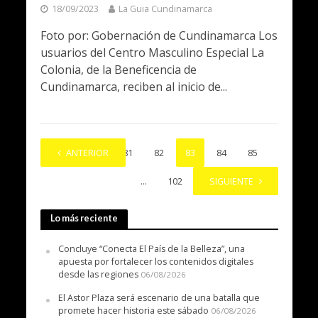
18/09/2023
La Guia Cundinamarca
Foto por: Gobernación de Cundinamarca Los
usuarios del Centro Masculino Especial La
Colonia, de la Beneficencia de
Cundinamarca, reciben al inicio de...
1
ANTERIOR
…
81
82
83
84
85
…
102
SIGUIENTE
Lo más reciente
Concluye “Conecta El País de la Belleza”, una
apuesta por fortalecer los contenidos digitales
desde las regiones
06/08/2026
El Astor Plaza será escenario de una batalla que
promete hacer historia este sábado
06/08/2026