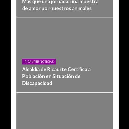
Más que una jornada: una muestra
de amor por nuestros animales
RICAURTE NOTICIAS
Alcaldía de Ricaurte Certifica a
Población en Situación de
Discapacidad