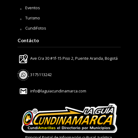
Eventos
Turismo
CundiFotos
Contácto
Ave Cra 30 #1f-15 Piso 2, Puente Aranda, Bogotá
3175113242
info@laguiacundinamarca.com
Principal Portal de Información cultural, turística,