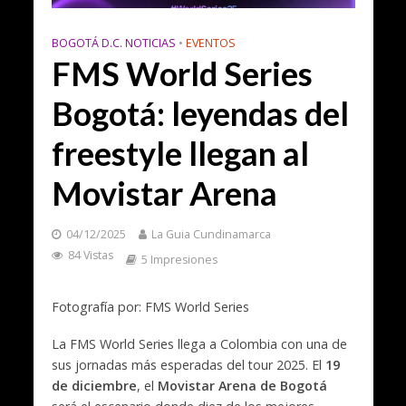
BOGOTÁ D.C. NOTICIAS
•
EVENTOS
FMS World Series
Bogotá: leyendas del
freestyle llegan al
Movistar Arena
04/12/2025
La Guia Cundinamarca
84 Vistas
5 Impresiones
Fotografía por: FMS World Series
La FMS World Series llega a Colombia con una de
sus jornadas más esperadas del tour 2025. El
19
de diciembre
, el
Movistar Arena de Bogotá