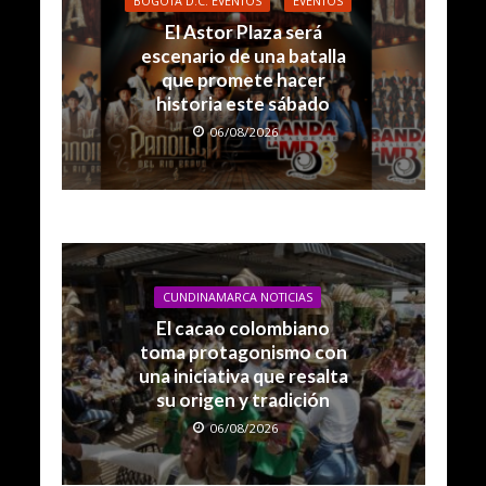
BOGOTÁ D.C. EVENTOS
EVENTOS
El Astor Plaza será
escenario de una batalla
que promete hacer
historia este sábado
06/08/2026
CUNDINAMARCA NOTICIAS
El cacao colombiano
toma protagonismo con
una iniciativa que resalta
su origen y tradición
06/08/2026