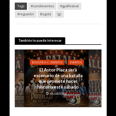
Tags
#cundieventos
#gyalfestival
#reguetón
Bogotá
lgc
También te puede interesar
BOGOTÁ D.C. EVENTOS
EVENTOS
El Astor Plaza será
escenario de una batalla
que promete hacer
historia este sábado
06/08/2026