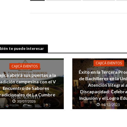
ién te puede interesar
CAJICÁ EVENTOS
CAJICÁ EVENTOS
Éxito en la Tercera Pr
jicá abrirá sus puertas a la
de Bachilleres en la Un
radición campesina con el V
Atención Integral a
Encuentro de Sabores
Discapacidad: Celebra
radicionales de La Cumbre
Inclusión y el Logro Ed
30/07/2026
14/12/2023