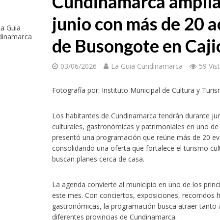
Cundinamarca amplía 
junio con más de 20 a
a Guia
dinamarca
de Busongote en Caji
03/06/2026
La Guia Cundinamarca
59 Vis
Fotografía por: Instituto Municipal de Cultura y Turi
Los habitantes de Cundinamarca tendrán durante jun
culturales, gastronómicas y patrimoniales en uno de
presentó una programación que reúne más de 20 even
consolidando una oferta que fortalece el turismo cul
buscan planes cerca de casa.
La agenda convierte al municipio en uno de los prin
este mes. Con conciertos, exposiciones, recorridos hi
gastronómicas, la programación busca atraer tanto a
diferentes provincias de Cundinamarca.