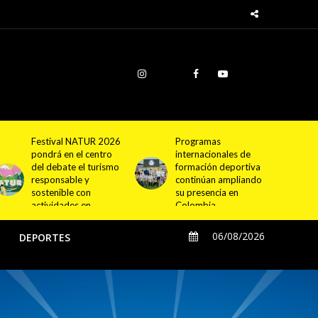
Programas
Cundinamarca
internacionales de
proyecta la
formación deportiva
construcción de
continúan ampliando
4.000 nuevas
su presencia en
viviendas en 12
Colombia
municipios
06/08/2026
O
DEPORTES