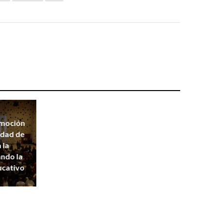
omoción
idad de
 la
ndo la
ucativo