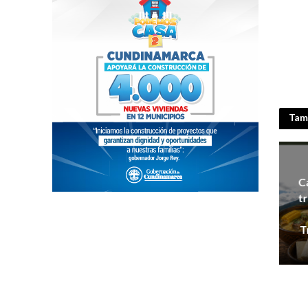
Tamb
Ca
t
T