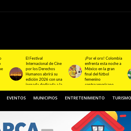
¡Por el oro! Colombia
Festival NATUR 2026
ne
enfrenta esta noche a
pondrá en el centro
México en la gran
del debate el turismo
final del fútbol
responsable y
na
femenino
sostenible con
la
centroamericano
actividades en
Bogotá y Guasca
EVENTOS
MUNICIPIOS
ENTRETENIMIENTO
TURISM