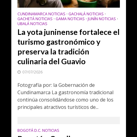
CUNDINAMARCA NOTICIAS
GACHALÁ NOTICIAS
•
•
GACHETÁ NOTICIAS
GAMA NOTICIAS
JUNÍN NOTICIAS
•
•
•
UBALÁ NOTICIAS
La yota juninense fortalece el
turismo gastronómico y
preserva la tradición
culinaria del Guavio
07/07/2026
Fotografía por: la Gobernación de
Cundinamarca La gastronomía tradicional
continúa consolidándose como uno de los
principales atractivos turísticos de...
BOGOTÁ D.C. NOTICIAS