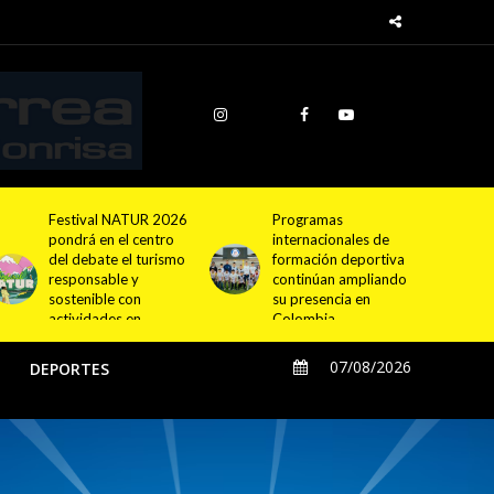
Programas
Cundinamarca
internacionales de
proyecta la
formación deportiva
construcción de
continúan ampliando
4.000 nuevas
su presencia en
viviendas en 12
Colombia
municipios
07/08/2026
O
DEPORTES