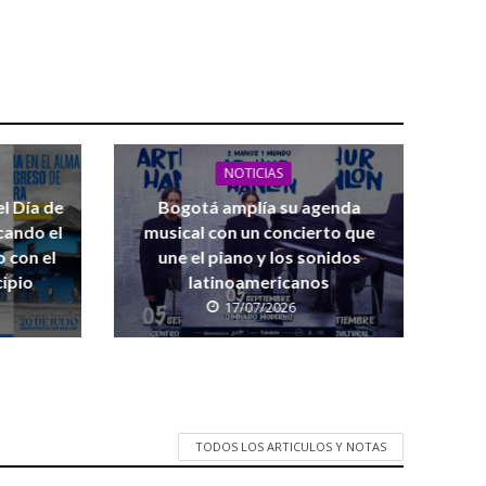
NOTICIAS
l Día de
Bogotá amplía su agenda
cando el
musical con un concierto que
 con el
une el piano y los sonidos
cipio
latinoamericanos
17/07/2026
TODOS LOS ARTICULOS Y NOTAS