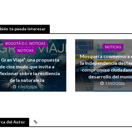
ién te puede interesar
BOGOTÁ D.C. NOTICIAS
NOTICIAS
NOTICIAS
Mosquera conmemora e
l Gran Viaje”: una propuesta
la Independencia desta
de cine mudo que invita a
compromiso ciudadano
flexionar sobre la resiliencia
desarrollo del muni
de la naturaleza
17/07/2026
17/07/2026
ca del Autor