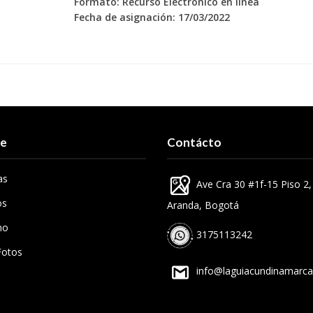
Formato: Recurso Electrónico en línea
Fecha de asignación: 17/03/2022
re
Contácto
as
Ave Cra 30 #1f-15 Piso 2
os
Aranda, Bogotá
mo
3175113242
Fotos
info@laguiacundinamarc