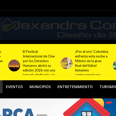
¡Por el oro! Colombia
Festival NATUR 2026
ne
enfrenta esta noche a
pondrá en el centro
México en la gran
del debate el turismo
final del fútbol
responsable y
na
femenino
sostenible con
la
centroamericano
actividades en
Bogotá y Guasca
EVENTOS
MUNICIPIOS
ENTRETENIMIENTO
TURISM