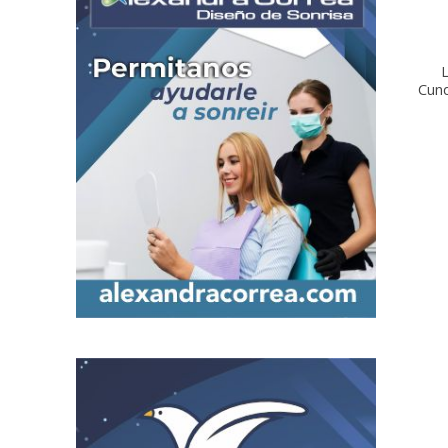
L
Cun