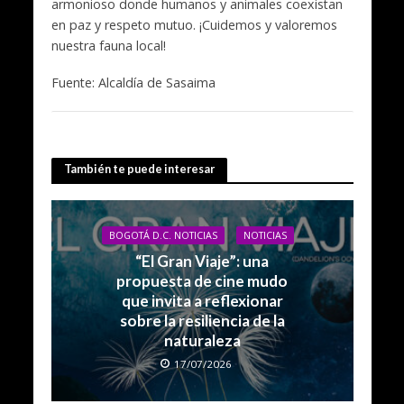
armonioso donde humanos y animales coexistan
en paz y respeto mutuo. ¡Cuidemos y valoremos
nuestra fauna local!
Fuente: Alcaldía de Sasaima
También te puede interesar
BOGOTÁ D.C. NOTICIAS
NOTICIAS
“El Gran Viaje”: una
propuesta de cine mudo
que invita a reflexionar
sobre la resiliencia de la
naturaleza
17/07/2026