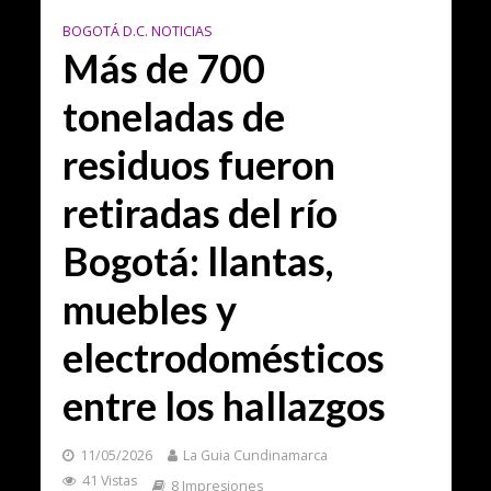
BOGOTÁ D.C. NOTICIAS
Más de 700
toneladas de
residuos fueron
retiradas del río
Bogotá: llantas,
muebles y
electrodomésticos
entre los hallazgos
11/05/2026
La Guia Cundinamarca
41 Vistas
8 Impresiones