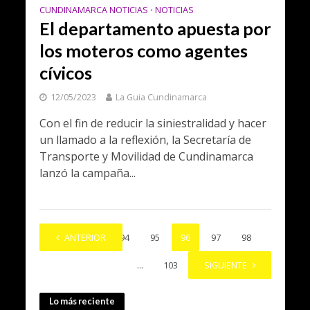
CUNDINAMARCA NOTICIAS
NOTICIAS
•
El departamento apuesta por
los moteros como agentes
cívicos
12/05/2023
La Guia Cundinamarca
Con el fin de reducir la siniestralidad y hacer
un llamado a la reflexión, la Secretaría de
Transporte y Movilidad de Cundinamarca
lanzó la campaña...
1
ANTERIOR
…
94
95
96
97
98
…
103
SIGUIENTE
Lo más reciente