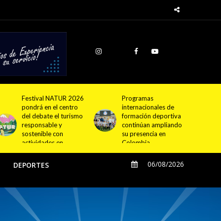
Programas
Cundinamarca
internacionales de
proyecta la
formación deportiva
construcción de
continúan ampliando
4.000 nuevas
su presencia en
viviendas en 12
Colombia
municipios
06/08/2026
O
DEPORTES