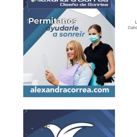
L
Cun