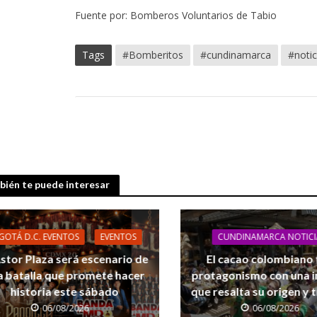
Fuente por: Bomberos Voluntarios de Tabio
Tags
#Bomberitos
#cundinamarca
#notic
ién te puede interesar
GOTÁ D.C. EVENTOS
EVENTOS
CUNDINAMARCA NOTICI
Astor Plaza será escenario de
El cacao colombiano
a batalla que promete hacer
protagonismo con una in
historia este sábado
que resalta su origen y 
06/08/2026
06/08/2026