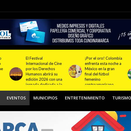
¡Por el oro! Colombia
Festival NATUR 2026
ne
enfrenta esta noche a
pondrá en el centro
México en la gran
del debate el turismo
final del fútbol
responsable y
na
femenino
sostenible con
la
centroamericano
actividades en
Bogotá y Guasca
EVENTOS
MUNICIPIOS
ENTRETENIMIENTO
TURISM