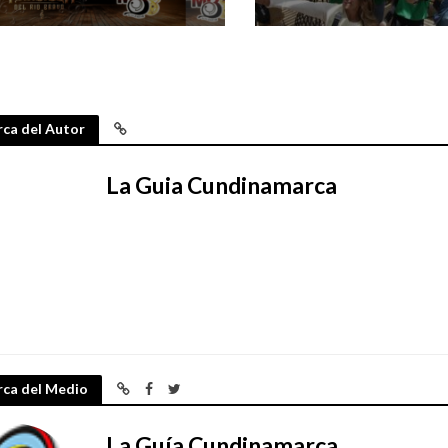
ca del Autor
La Guia Cundinamarca
rca del Medio
La Guía Cundinamarca