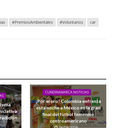
ias
#PremiosAmbientales
#Voluntarios
car
CUNDINAMARCA NOTICIAS
AS
¡Por el oro! Colombia enfrenta
 toma
esta noche a México en la gran
iciativa
final del fútbol femenino
tradición
centroamericano
06/08/2026