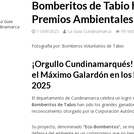
Bomberitos de Tabio h
Premios Ambientale
a Guia
dinamarca
11/09/2025
La Guia Cundinamarca
99 Vis
Fotografía por: Bomberos Voluntarios de Tabio
¡Orgullo Cundinamarqués!
el Máximo Galardón en lo
2025
El departamento de Cundinamarca celebra un logro ext
Bomberitos de Tabio
han sido los grandes ganado
reconocimiento otorgado por la Corporación Autón
Su proyecto, denominado
“Eco-Bomberitos”
, se i
defensa del ambiente es un compromiso que no tiene 