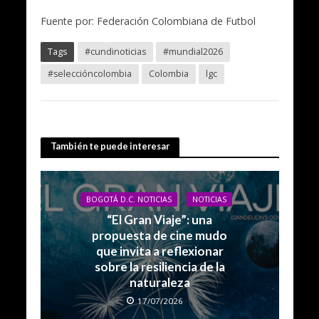
Fuente por: Federación Colombiana de Futbol
Tags
#cundinoticias
#mundial2026
#seleccióncolombia
Colombia
lgc
También te puede interesar
BOGOTÁ D.C. NOTICIAS
NOTICIAS
“El Gran Viaje”: una
propuesta de cine mudo
que invita a reflexionar
sobre la resiliencia de la
naturaleza
17/07/2026