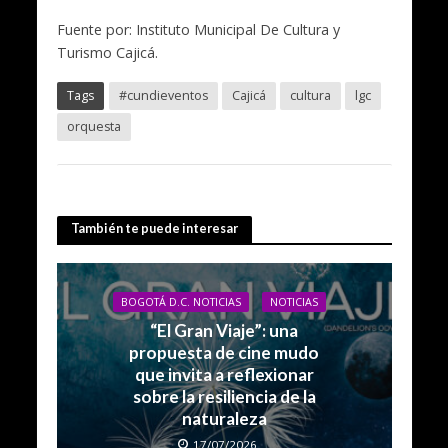
Fuente por: Instituto Municipal De Cultura y
Turismo Cajicá.
Tags
#cundieventos
Cajicá
cultura
lgc
orquesta
También te puede interesar
BOGOTÁ D.C. NOTICIAS
NOTICIAS
“El Gran Viaje”: una
propuesta de cine mudo
que invita a reflexionar
sobre la resiliencia de la
naturaleza
17/07/2026