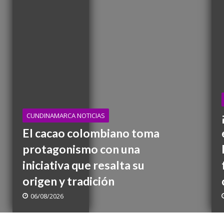
nacional de Cine por los Derechos Humanos abrirá su edición 2026 con una jor
CUNDINAMARCA NOTICIAS
El cacao colombiano toma
protagonismo con una
iniciativa que resalta su
origen y tradición
06/08/2026
mbia enfrenta esta noche a México en la gran final del fútbol femenino centr