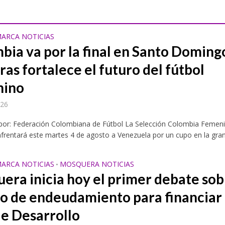
ARCA NOTICIAS
bia va por la final en Santo Doming
as fortalece el futuro del fútbol
nino
026
26 pondrá en el centro del debate el turismo responsable y sostenible con 
 por: Federación Colombiana de Fútbol La Selección Colombia Femen
rentará este martes 4 de agosto a Venezuela por un cupo en la gran.
ARCA NOTICIAS
MOSQUERA NOTICIAS
•
era inicia hoy el primer debate sob
po de endeudamiento para financiar 
de Desarrollo