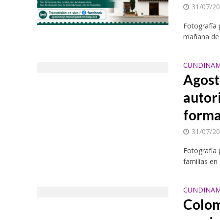
31/07/2
Programas intern
Fotografía
mañana de e
CUNDINAM
Agost
autor
Cundinamarca proy
forma
31/07/2
Fotografía 
familias en
CUNDINAM
Colom
Empresa de Licore