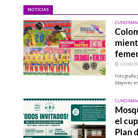
NOTICIAS
CUNDINAM
Colom
mientr
feme
03/08/2
Festival NATUR 20
Fotografía
Mayores enf
CUNDINAM
Mosqu
el cu
Plan 