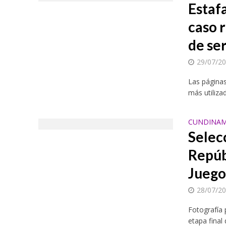
Estafa
caso 
de ser
29/07/2
Las páginas
más utiliza
CUNDINAM
Selec
Repúb
Juego
28/07/2
Fotografía 
etapa final