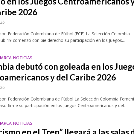
o en los Juegos Centroamericanos 
aribe 2026
026
por: Federación Colombiana de Fútbol (FCF) La Selección Colombia
ub-19 comenzó con pie derecho su participación en los Juegos...
ARCA NOTICIAS
uero y el calzado concentra la atención del sector empresarial con el inicio de 
bia debutó con goleada en los Jueg
oamericanos y del Caribe 2026
026
 por: Federación Colombiana de Fútbol La Selección Colombia Femen
paso firme su participación en los Juegos Centroamericanos y del...
ARCA NOTICIAS
ismo en el Tren” llegará a las salas 