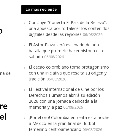
Lo más reciente
Concluye “Conecta El País de la Belleza”,
o
una apuesta por fortalecer los contenidos
digitales desde las regiones
06/08/2026
El Astor Plaza será escenario de una
batalla que promete hacer historia este
sábado
06/08/2026
actividades en Bogotá y Guasca
El cacao colombiano toma protagonismo
con una iniciativa que resalta su origen y
ina de
tradición
06/08/2026
..
El Festival Internacional de Cine por los
Derechos Humanos abrirá su edición
2026 con una jornada dedicada a la
re
memoria y la paz
06/08/2026
el
¡Por el oro! Colombia enfrenta esta noche
a México en la gran final del fútbol
femenino centroamericano
06/08/2026