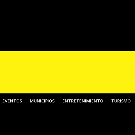
El País de la Belleza”, una apuesta por fortalecer los contenidos digitales de
EVENTOS
MUNICIPIOS
ENTRETENIMIENTO
TURISMO