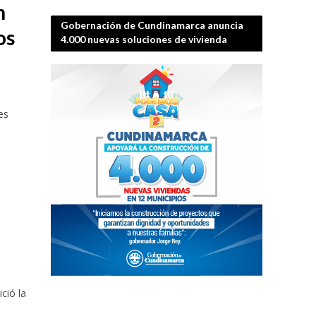
n
Gobernación de Cundinamarca anuncia
os
4.000 nuevas soluciones de vivienda
es
ció la