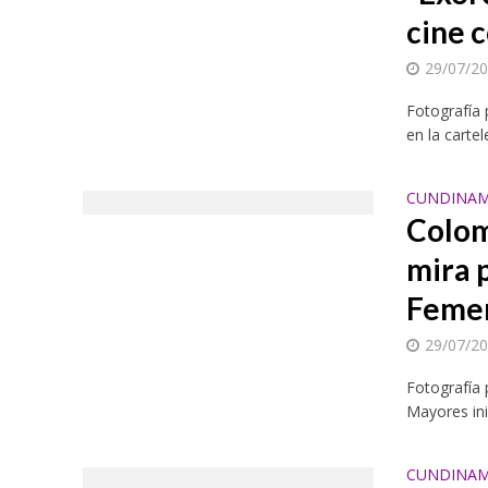
cine 
29/07/2
Fotografía 
en la carte
CUNDINAM
Colom
mira p
Feme
29/07/2
Fotografía
Mayores inic
CUNDINAM