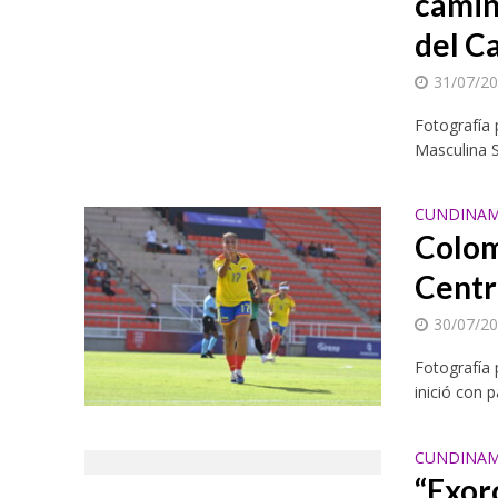
camin
del C
31/07/2
Fotografía 
Masculina S
CUNDINAM
La industria del c
Colom
Centr
30/07/2
Fotografía
inició con 
CUNDINAM
“Exorc