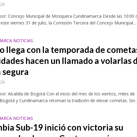
026
acionales de formación deportiva continúan ampliando su presencia en Colo
 por: Concejo Municipal de Mosquera Cundinamarca Desde las 10:00 d
ste viernes 31 de julio, la Comisión Tercera del Concejo Municipal...
ARCA NOTICIAS
o llega con la temporada de cometa
idades hacen un llamado a volarlas 
ecta la construcción de 4.000 nuevas viviendas en 12 municipios
 segura
026
por: Alcaldía de Bogotá Con el inicio del mes de los vientos, miles de
 Bogotá y Cundinamarca retoman la tradición de elevar cometas. Sin..
ARCA NOTICIAS
bia Sub-19 inició con victoria su
s de Cundinamarca fortalece su estrategia comercial con nuevo distribuidor