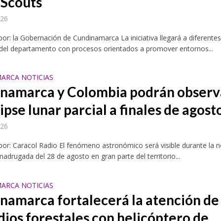
 Scouts
026
por: la Gobernación de Cundinamarca La iniciativa llegará a diferente
 del departamento con procesos orientados a promover entornos...
ARCA NOTICIAS
namarca y Colombia podrán observ
ipse lunar parcial a finales de agost
026
por: Caracol Radio El fenómeno astronómico será visible durante la 
 madrugada del 28 de agosto en gran parte del territorio...
ARCA NOTICIAS
namarca fortalecerá la atención de
dios forestales con helicóptero de