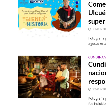
Comen
Ulcué
super
23/07/2
Fotografía 
agosto esta
CUNDINAM
Cundi
nacio
respo
22/07/2
Fotografía 
fue incluido