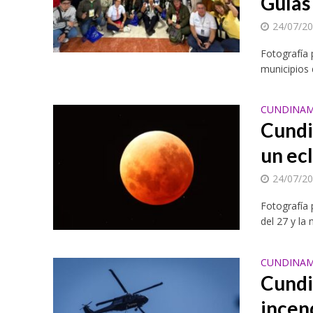
Guías
24/07/2
Fotografía 
municipios
CUNDINAM
Cundi
un ecl
24/07/2
Fotografía 
del 27 y la
CUNDINAM
Cundi
incen