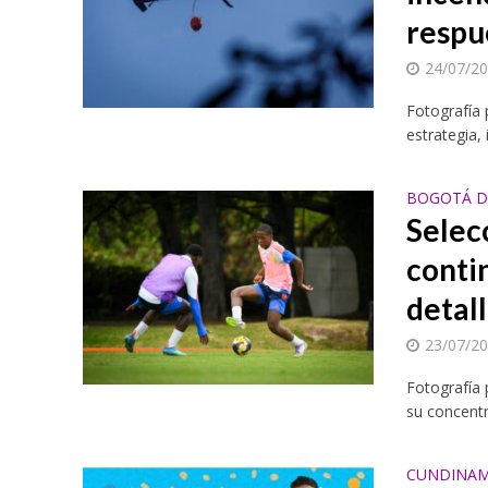
respu
24/07/2
Fotografía
estrategia,
BOGOTÁ D.
Selec
conti
detall
23/07/2
Fotografía 
su concentr
CUNDINAM