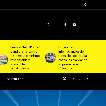
Programas
Cundinamarca
internacionales de
proyecta la
formación deportiva
construcción de
continúan ampliando
4.000 nuevas
su presencia en
viviendas en 12
Colombia
municipios
06/08/2026
O
DEPORTES