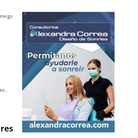
domingo
e...
eres