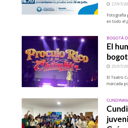
27/07/2
Fotografía 
en todo el p
BOGOTÁ D.
El hu
bogot
25/07/2
El Teatro C
marcada por
CUNDINAM
Cundi
juven