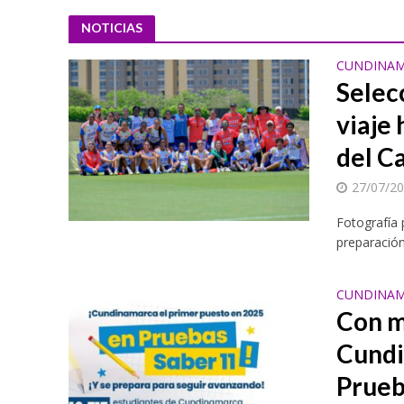
NOTICIAS
CUNDINAM
Selec
viaje
del C
27/07/2
Fotografía 
preparación
CUNDINAM
Con m
Cundi
Prueb