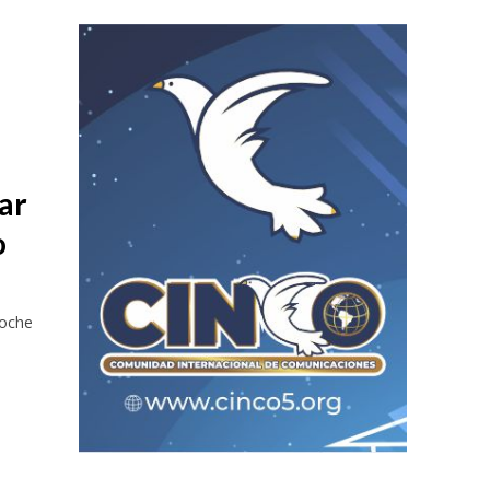
s
ar
o
noche