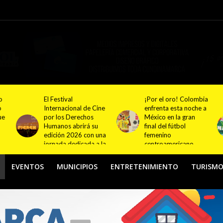
¡Por el oro! Colombia
Festival NATUR 2026
ne
enfrenta esta noche a
pondrá en el centro
México en la gran
del debate el turismo
final del fútbol
responsable y
na
femenino
sostenible con
la
centroamericano
actividades en
Bogotá y Guasca
EVENTOS
MUNICIPIOS
ENTRETENIMIENTO
TURISM