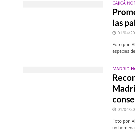
CAJICÁ NO
Promo
las p
01/04/2
Foto por: A
especies de 
MADRID N
Recon
Madrid
conse
01/04/2
Foto por: A
un homenaje