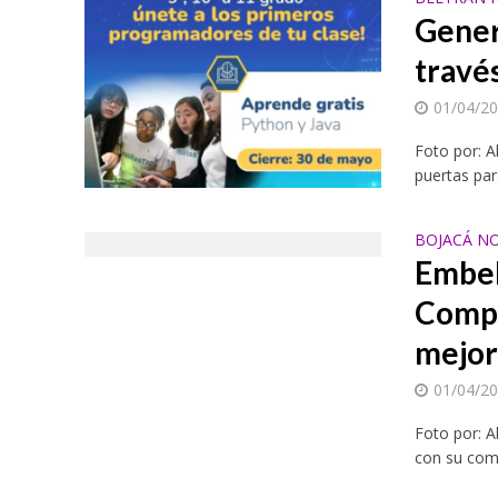
Gener
travé
01/04/2
Foto por: A
puertas par
BOJACÁ NO
Embel
Compr
mejo
01/04/2
Foto por: A
con su comp