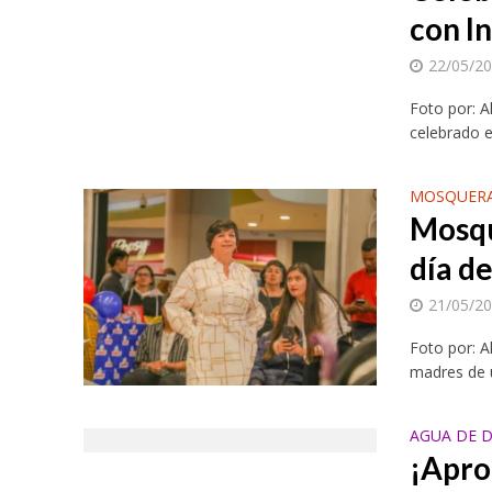
con I
22/05/2
Foto por: A
celebrado e
MOSQUERA
Mosqu
día de
21/05/2
Foto por: A
madres de 
AGUA DE D
¡Apro