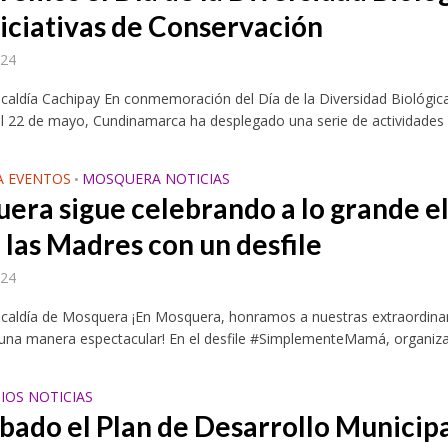
niciativas de Conservación
024
lcaldía Cachipay En conmemoración del Día de la Diversidad Biológic
l 22 de mayo, Cundinamarca ha desplegado una serie de actividades y
 EVENTOS
MOSQUERA NOTICIAS
•
era sigue celebrando a lo grande e
 las Madres con un desfile
024
lcaldía de Mosquera ¡En Mosquera, honramos a nuestras extraordina
una manera espectacular! En el desfile #SimplementeMamá, organiza
IOS NOTICIAS
bado el Plan de Desarrollo Municip