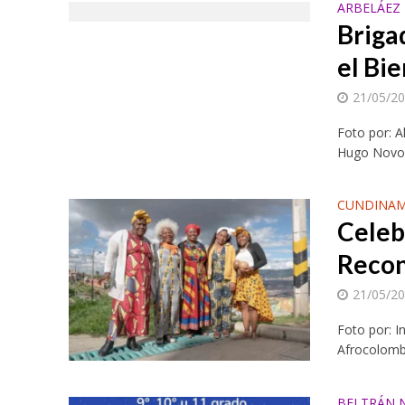
ARBELÁEZ 
Briga
el Bi
21/05/2
Foto por: A
Hugo Novoa,
CUNDINAM
Celeb
Recon
21/05/2
Foto por: In
Afrocolombia
BELTRÁN N