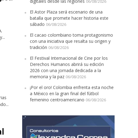
digitales desde las regiones
06/08/2026
El Astor Plaza será escenario de una
batalla que promete hacer historia este
sábado
06/08/2026
a,
El cacao colombiano toma protagonismo
...
con una iniciativa que resalta su origen y
tradición
06/08/2026
El Festival Internacional de Cine por los
l
Derechos Humanos abrirá su edición
2026 con una jornada dedicada a la
memoria y la paz
06/08/2026
¡Por el oro! Colombia enfrenta esta noche
a México en la gran final del fútbol
rias
femenino centroamericano
06/08/2026
do...
al