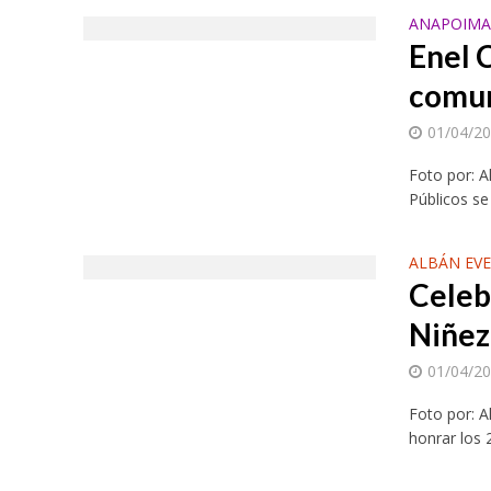
ANAPOIMA
Enel C
comu
01/04/2
Foto por: A
Públicos se
ALBÁN EV
Celebr
Niñez
01/04/2
Foto por: A
honrar los 