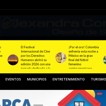
¡Por el oro! Colombia
Festival NATUR 2026
ne
enfrenta esta noche a
pondrá en el centro
México en la gran
del debate el turismo
final del fútbol
responsable y
na
femenino
sostenible con
la
centroamericano
actividades en
Bogotá y Guasca
EVENTOS
MUNICIPIOS
ENTRETENIMIENTO
TURISM