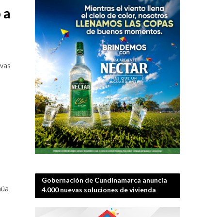
 a
evas
Gobernación de Cundinamarca anuncia
núa
4.000 nuevas soluciones de vivienda