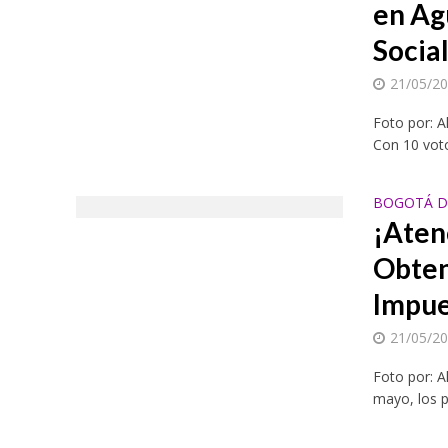
en Ag
Social
21/05/2
Foto por: A
Con 10 voto
BOGOTÁ D.
¡Aten
Obten
Impue
21/05/2
Foto por: A
mayo, los p