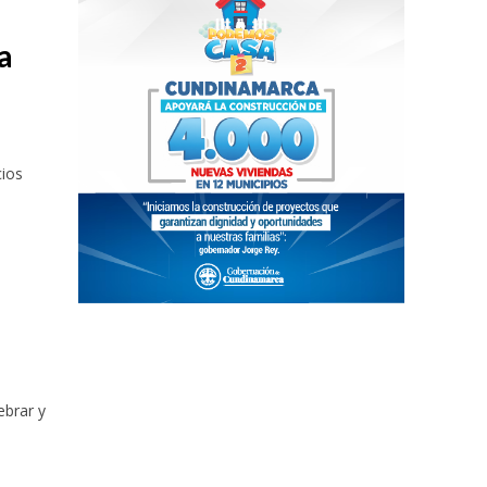
a
cios
ebrar y