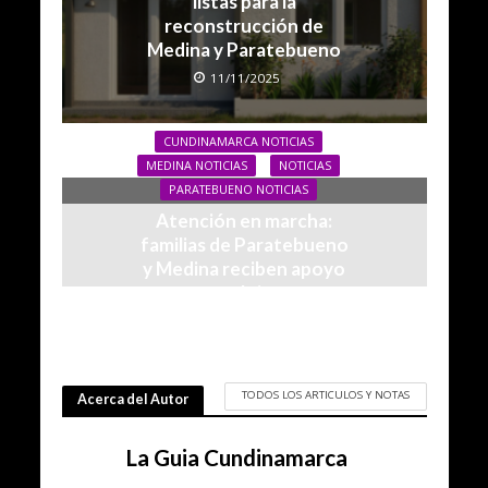
listas para la
reconstrucción de
Medina y Paratebueno
11/11/2025
CUNDINAMARCA NOTICIAS
MEDINA NOTICIAS
NOTICIAS
PARATEBUENO NOTICIAS
Atención en marcha:
familias de Paratebueno
y Medina reciben apoyo
tras el sismo
09/07/2025
TODOS LOS ARTICULOS Y NOTAS
Acerca del Autor
La Guia Cundinamarca