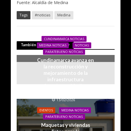
Fuente: Alcaldía de Medina
Tags
#noticias
Medina
CUNDINAMARCA NOTICIAS
También te puede interesar
MEDINA NOTICIAS
NOTICIAS
PARATEBUENO NOTICIAS
Cundinamarca avanza en
la reconstrucción y
mejoramiento de la
infraestructura
educativa en Medina y
Paratebueno
13/02/2026
EVENTOS
MEDINA NOTICIAS
PARATEBUENO NOTICIAS
Maquetas y viviendas