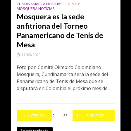
CUNDINAMARCA NOTICIAS
EVENTOS
•
•
MOSQUERA NOTICIAS
Mosquera es la sede
anfitriona del Torneo
Panamericano de Tenis de
Mesa
11/09/2023
Foto por: Comité Olímpico Colombiano
Mosquera, Cundinamarca será la sede del
Panamericano de Tenis de Mesa que se
disputará en Colombia el próximo mes de...
1
ANTERIOR
…
32
33
34
SIGUIENTE
35
36
Lo más reciente